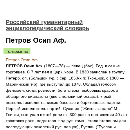
Российский гуманитарный
энциклопедический словарь
Петров Осип Аф.
Толкование
Петров Осип Аф.
ПЕТРО́В Осип Аф.
(1807—78) — певец (бас). Род. в семье
торговцев. С 7 лет пел в церк. хоре. В 1830 зачислен в труппу
Петерб. оп. (Большой т-р, с сер. 1850-х гг. Т-р-цирк, с 1860 —
Мариинский т-р), где выступал до 1878. Обладал голосом
феномен. силы, ровности, богатством тембровых красок и
обширного диапазона (две с половиной октавы), к-рый
позволял исполнять низкие басовые и баритоновые партии.
Первый исполнитель партий: Сусанин ("Жизнь за царя" М.
Глинки; выступал в этой роли ок. 300 раз на протяжении 40 лет;
трактовка роли, подготовл. под рук. комп., стала эталоном для
последующих поколений рус. певцов), Руслан ("Руслан и