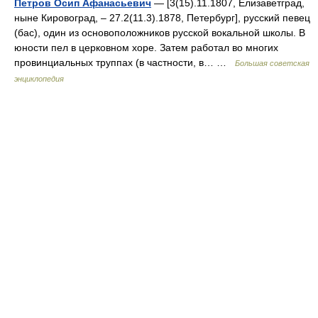
Петров Осип Афанасьевич
— [3(15).11.1807, Елизаветград,
ныне Кировоград, ‒ 27.2(11.3).1878, Петербург], русский певец
(бас), один из основоположников русской вокальной школы. В
юности пел в церковном хоре. Затем работал во многих
провинциальных труппах (в частности, в… …
Большая советская
энциклопедия