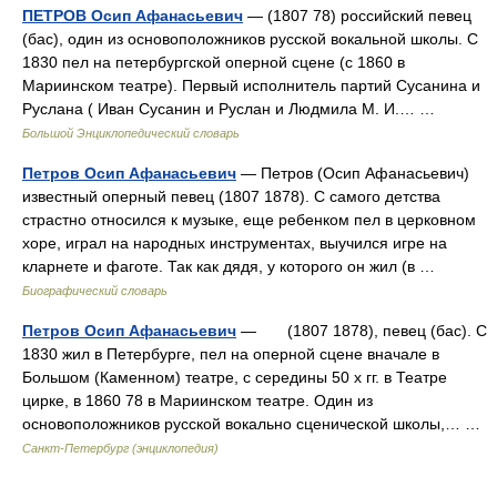
ПЕТРОВ Осип Афанасьевич
— (1807 78) российский певец
(бас), один из основоположников русской вокальной школы. С
1830 пел на петербургской оперной сцене (с 1860 в
Мариинском театре). Первый исполнитель партий Сусанина и
Руслана ( Иван Сусанин и Руслан и Людмила М. И.… …
Большой Энциклопедический словарь
Петров Осип Афанасьевич
— Петров (Осип Афанасьевич)
известный оперный певец (1807 1878). С самого детства
страстно относился к музыке, еще ребенком пел в церковном
хоре, играл на народных инструментах, выучился игре на
кларнете и фаготе. Так как дядя, у которого он жил (в …
Биографический словарь
Петров Осип Афанасьевич
— (1807 1878), певец (бас). С
1830 жил в Петербурге, пел на оперной сцене вначале в
Большом (Каменном) театре, с середины 50 х гг. в Театре
цирке, в 1860 78 в Мариинском театре. Один из
основоположников русской вокально сценической школы,… …
Санкт-Петербург (энциклопедия)