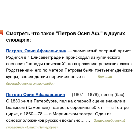
Смотреть что такое "Петров Осип Аф." в других
словарях:
Петров, Осип Афанасьевич
— знаменитый оперный артист.
Родился в г. Елисаветграде и происходил из купеческого
сословия "породы греческой", по выражению ревизских сказок.
Родственники его по матери Петровы были третьегильдейские
купцы, впоследствии перечисленные в… …
Большая
биографическая энциклопедия
Петров Осип Афанасьевич
— (1807—1878), певец (бас).
С 1830 жил в Петербурге, пел на оперной сцене вначале в
Большом (Каменном) театре, с середины 50 х гг. — в Театре
цирке, в 1860—78 — в Мариинском театре. Один из
основоположников русской вокально… …
Энциклопедический
справочник «Санкт-Петербург»