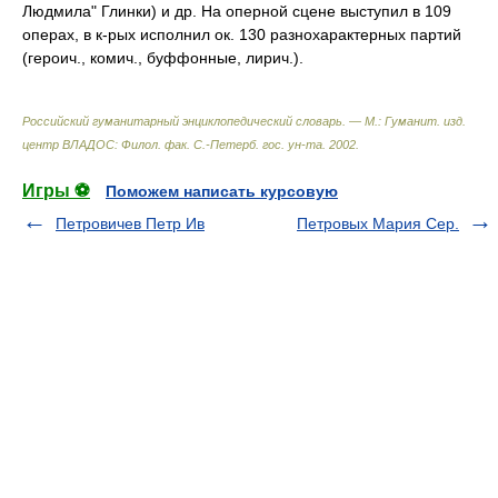
Людмила" Глинки) и др. На оперной сцене выступил в 109
операх, в к-рых исполнил ок. 130 разнохарактерных партий
(героич., комич., буффонные, лирич.).
Российский гуманитарный энциклопедический словарь. — М.: Гуманит. изд.
центр ВЛАДОС: Филол. фак. С.-Петерб. гос. ун-та
.
2002
.
Игры ⚽
Поможем написать курсовую
Петровичев Петр Ив
Петровых Мария Сер.